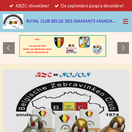
KBZC-showtime!
De septembre jusqu'a décembre!
Passer
au
contenu
ROYAL CLUB BELGE DES DIAMANTS MANDARINS
principal