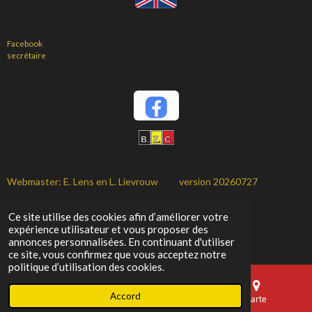
Facebook
secrétaire
Webmaster: E. Lens en L. Lievrouw version 20260727
Notre passion: les mandarins
Ce site utilise des cookies afin d’améliorer votre
© 2023 fr-bzc-zebravinken.be
expérience utilisateur et vous proposer des
annonces personnalisées. En continuant d'utiliser
Propulsé par
JouwWeb
ce site, vous confirmez que vous acceptez notre
politique d’utilisation des cookies.
Accord
E-mail
Téléphone
Carte