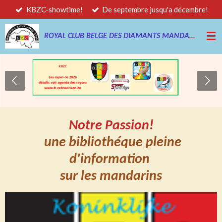
KBZC-showtime!
De septembre jusqu'a décembre!
Passer
au
contenu
ROYAL CLUB BELGE DES DIAMANTS MANDARINS
principal
Notre Passion!
une bibliothéque pleine
d'information
sur les mandarins